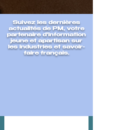
Nous découvrir
Suivez les dernières
actualités de PM, votre
partenaire d'information
jeune et apartisan sur
les industries et savoir-
faire français.