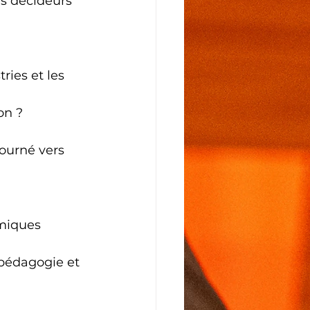
es décideurs 
ies et les 
on ?
ourné vers 
omiques
c pédagogie et 