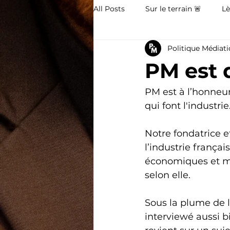
All Posts
Sur le terrain 🚨
Lè
Politique Médiat
Nouveauté PM 💌
PM est d
PM est à l’honneur
qui font l'industrie.
Notre fondatrice et
l’industrie françai
économiques et mé
selon elle.
Sous la plume de l
interviewé aussi 