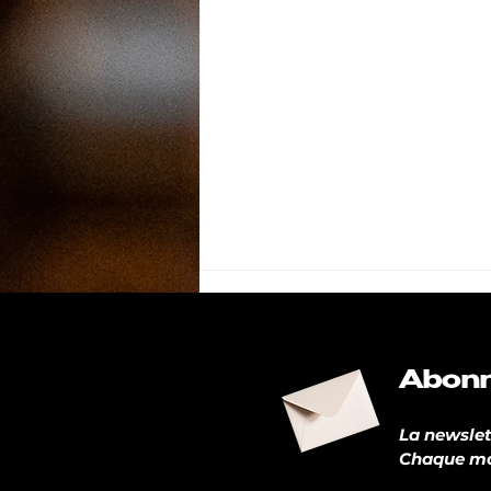
Abonn
La newslett
Chaque moi
PM en direct du SEPEM