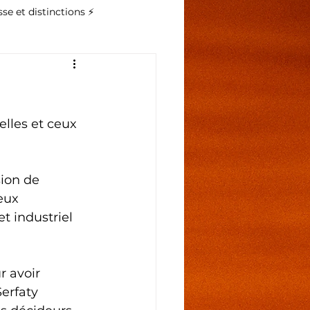
se et distinctions ⚡️
elles et ceux 
sion de 
eux 
 industriel 
 avoir 
erfaty 