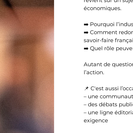
revient sur un suje
économiques.
➡️ Pourquoi l’indu
➡️ Comment redonne
savoir-faire frança
➡️ Quel rôle peuve
Autant de questio
l’action.
📌 C'est aussi l’o
– une communauté 
– des débats publi
– une ligne éditori
exigence 