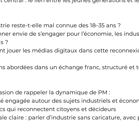
t central : le lien entre les jeunes générations et l
strie reste-t-elle mal connue des 18–35 ans ?
r envie de s’engager pour l’économie, les industr
is ?
nt jouer les médias digitaux dans cette reconnexi
ns abordées dans un échange franc, structuré et t
ccasion de rappeler la dynamique de PM :
engagée autour des sujets industriels et écon
cs qui reconnectent citoyens et décideurs
ale claire : parler d’industrie sans caricature, ave